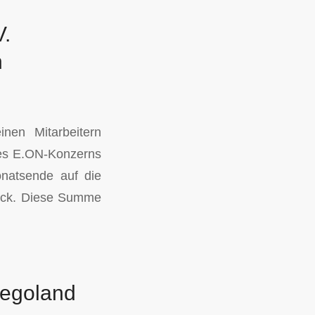
V.
n
nen Mitarbeitern
 des E.ON-Konzerns
onatsende auf die
Zweck. Diese Summe
Legoland