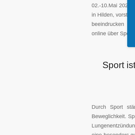
02.-10.Mai 2026 i
in Hilden, vorstel
beeindrucken und 
online über Spend
Sport is
Durch Sport stär
Beweglichkeit. Sp
Lungenentzündung
eine besonders qu