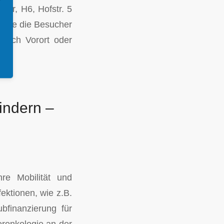
ler, H6, Hofstr. 5
ll sie die Besucher
r sich Vorort oder
Kindern –
hre Mobilität und
ektionen, wie z.B.
bfinanzierung für
eronkologie an der