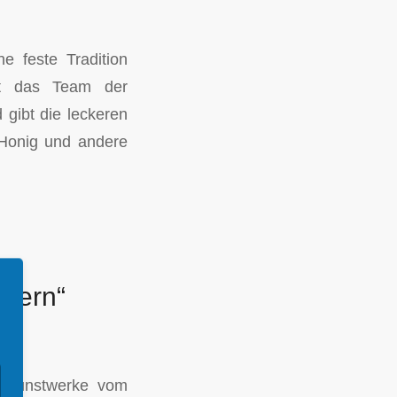
ne feste Tradition
kt das Team der
gibt die leckeren
 Honig und andere
stern“
en Kunstwerke vom