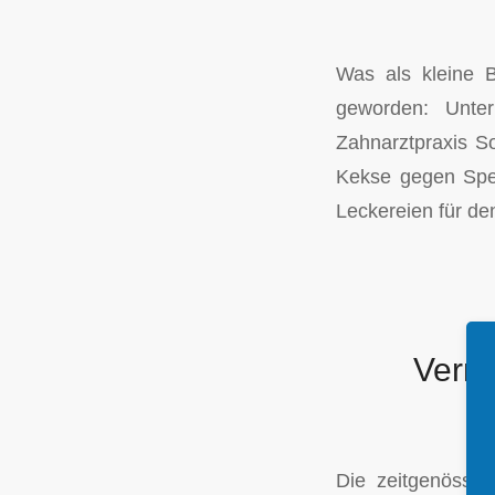
Was als kleine Ba
geworden: Unte
Zahnarztpraxis S
Kekse gegen Spen
Leckereien für de
Verni
Die zeitgenössis