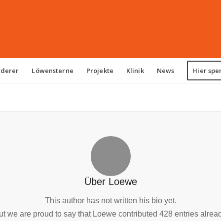
rderer
Löwensterne
Projekte
Klinik
News
Hier spe
Über
Loewe
This author has not written his bio yet.
ut we are proud to say that
Loewe
contributed 428 entries alread