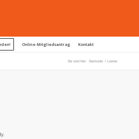
nden!
Online-Mitgliedsantrag
Kontakt
Sie sind hier:
Startseite
/
Loewe
y.