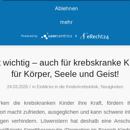
m Rahmen einer Vernissage im Haus der Hildener Künst
Ablehnen
len. Unter dem Motto „Landschaft-Ortschaft-Botschaft“ wi
mehr
begeistern. Charity -Partner ist Löwenstern e.V., de
en sehr freuen würde. Anbei die […]
Powered by
&
t wichtig – auch für krebskranke 
für Körper, Seele und Geist!
/
24.03.2026
in
Einblicke in die Kinderkrebsklinik
,
Neuigkeiten
ken die krebskranken Kinder ihre Kraft, fördern i
ort macht zufrieden, ausgeglichen und kann schwere Inf
en verhindern. Löwenstern hat deshalb eine Anschu
alifizierte Sporttherapeutin (Promotion im Bereich Kind