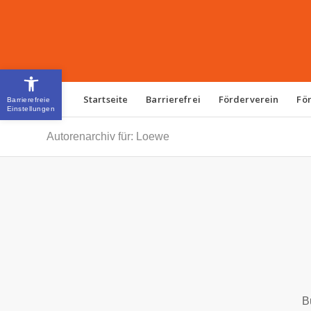
Open toolbar
Startseite
Barrierefrei
Förderverein
Fö
Autorenarchiv für: Loewe
B