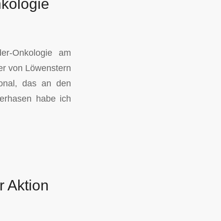
kologie
er-Onkologie am
der von Löwenstern
onal, das an den
erhasen habe ich
r Aktion