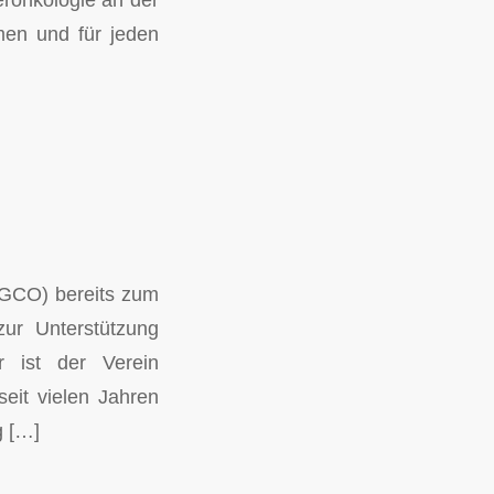
men und für jeden
 (GCO) bereits zum
ur Unterstützung
r ist der Verein
eit vielen Jahren
g […]