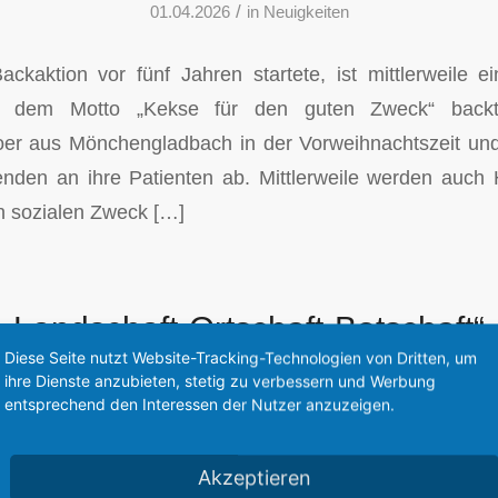
/
01.04.2026
in
Neuigkeiten
ckaktion vor fünf Jahren startete, ist mittlerweile ei
r dem Motto „Kekse für den guten Zweck“ bac
oer aus Mönchengladbach in der Vorweihnachtszeit und 
den an ihre Patienten ab. Mittlerweile werden auch
n sozialen Zweck […]
„Landschaft-Ortschaft-Botschaft“-
Diese Seite nutzt Website-Tracking-Technologien von Dritten, um
ssage mit Charity-Partner „Löwen
ihre Dienste anzubieten, stetig zu verbessern und Werbung
entsprechend den Interessen der Nutzer anzuzeigen.
/
27.03.2026
in
Neuigkeiten
Akzeptieren
che Künstlerin Kerstin Grobler wird ihre wunderbar