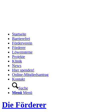
Startseite
Barrierefrei
Förderverein
Förderer
Löwensterne
Projekte
Klinik
News
Hier spenden!
Online-Mitgliedsantrag
Kontakt
Suche
Menü
Menü
Die Förderer