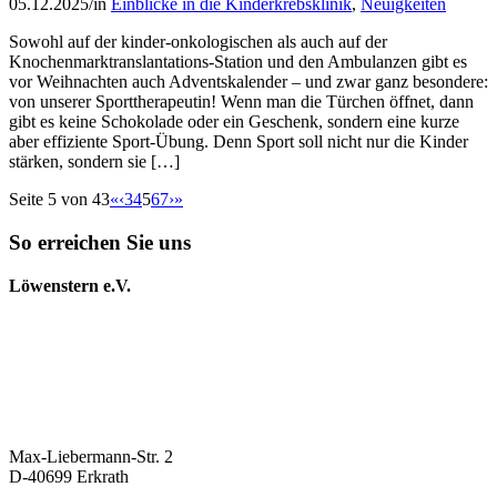
05.12.2025
/
in
Einblicke in die Kinderkrebsklinik
,
Neuigkeiten
Sowohl auf der kinder-onkologischen als auch auf der
Knochenmarktranslantations-Station und den Ambulanzen gibt es
vor Weihnachten auch Adventskalender – und zwar ganz besondere:
von unserer Sporttherapeutin! Wenn man die Türchen öffnet, dann
gibt es keine Schokolade oder ein Geschenk, sondern eine kurze
aber effiziente Sport-Übung. Denn Sport soll nicht nur die Kinder
stärken, sondern sie […]
Seite 5 von 43
«
‹
3
4
5
6
7
›
»
So erreichen Sie uns
Löwenstern e.V.
Max-Liebermann-Str. 2
D-40699 Erkrath