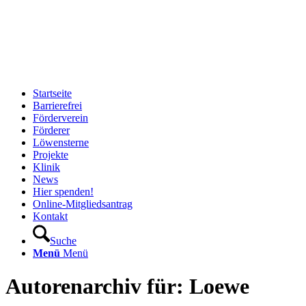
Startseite
Barrierefrei
Förderverein
Förderer
Löwensterne
Projekte
Klinik
News
Hier spenden!
Online-Mitgliedsantrag
Kontakt
Suche
Menü
Menü
Autorenarchiv für: Loewe