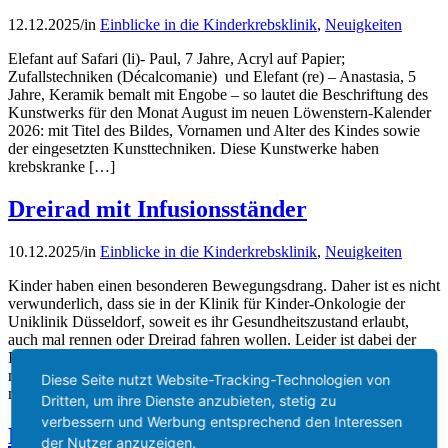
12.12.2025
/
in
Einblicke in die Kinderkrebsklinik
,
Neuigkeiten
Elefant auf Safari (li)- Paul, 7 Jahre, Acryl auf Papier;
Zufallstechniken (Décalcomanie) und Elefant (re) – Anastasia, 5
Jahre, Keramik bemalt mit Engobe – so lautet die Beschriftung des
Kunstwerks für den Monat August im neuen Löwenstern-Kalender
2026: mit Titel des Bildes, Vornamen und Alter des Kindes sowie
der eingesetzten Kunsttechniken. Diese Kunstwerke haben
krebskranke […]
Dreirad mit Infusionsständer
10.12.2025
/
in
Einblicke in die Kinderkrebsklinik
,
Neuigkeiten
Kinder haben einen besonderen Bewegungsdrang. Daher ist es nicht
verwunderlich, dass sie in der Klinik für Kinder-Onkologie der
Uniklinik Düsseldorf, soweit es ihr Gesundheitszustand erlaubt,
auch mal rennen oder Dreirad fahren wollen. Leider ist dabei der
Infusionsständer, über den die Infusionen verabreicht werden
müssen, meist ein großes Hindernis. Löwenstern hat nun zusammen
Diese Seite nutzt Website-Tracking-Technologien von
mit der Ihrlich […]
Dritten, um ihre Dienste anzubieten, stetig zu
verbessern und Werbung entsprechend den Interessen
Höhenretter seilen sich vom Dach ab und
der Nutzer anzuzeigen.