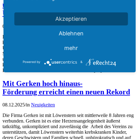
überraschen krebskranke Kinder an der
Uniklinik
Akzeptieren
09.12.2025
/
in
Einblicke in die Kinderkrebsklinik
,
Neuigkeiten
Ablehnen
Die Höhenretter der Feuerwehr Düsseldorf überraschten die
krebskranken Kinder der Klinik für Kinder-Onkologie an der
mehr
Uniklinik in Düsseldorf. Als Nikolaus, Batman, Superman und
Spiderman verkleidet, seilten sie sich vom Dach der Kinderklinik ab
und verteilten Geschenke! Die Kinder in den Isolationszimmern
Powered by
&
konnten durch den Fenstereinsatz in den Türen die
Feuerwehrmänner sehen und Fotos von Ihnen […]
Mit Gerken hoch hinaus-
Förderung erreicht einen neuen Rekord
08.12.2025
/
in
Neuigkeiten
Die Firma Gerken ist mit Löwenstern seit mittlerweile 8 Jahren eng
verbunden. Gerken ist es eine Herzensangelegenheit äußerst
tatkräftig, unkompliziert und zuverlässig die Arbeit des Vereins zu
unterstützen, damit Löwenstern weiterhin krebskranken Kinder,
deren Geschwistern und Familien schnell, unbürokratisch und auf