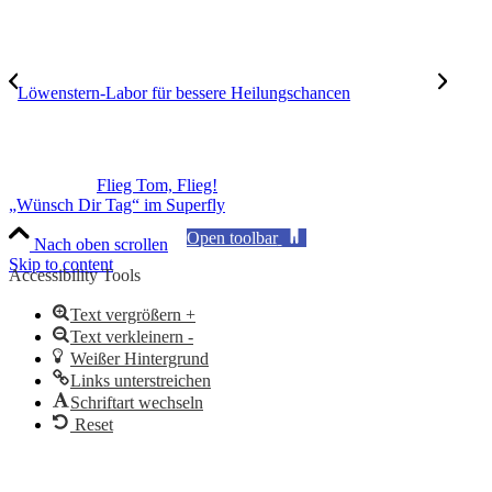
Löwenstern-Labor für bessere Heilungschancen
Flieg Tom, Flieg!
„Wünsch Dir Tag“ im Superfly
Open toolbar
Nach oben scrollen
Skip to content
Accessibility Tools
Text vergrößern +
Text verkleinern -
Weißer Hintergrund
Links unterstreichen
Schriftart wechseln
Reset