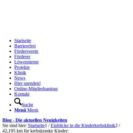
Startseite
Barrierefrei
Förderverein
Förderer
Löwensterne
Projekte
Klinik
News
Hier spenden!
Online-Mitgliedsantrag
Kontakt
Suche
Menü
Menü
Blog - Die aktuellen Neuigkeiten
Sie sind hier:
Startseite
1
/
Einblicke in die Kinderkrebsklinik
2
/
42,195 km für krebskranke Kinder: