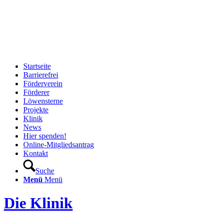
Startseite
Barrierefrei
Förderverein
Förderer
Löwensterne
Projekte
Klinik
News
Hier spenden!
Online-Mitgliedsantrag
Kontakt
Suche
Menü
Menü
Die Klinik