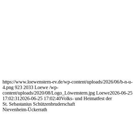
https://www.loewenstern-ev.de/wp-content/uploads/2026/06/b-n-u-
4.png
923
2033
Loewe
/wp-
content/uploads/2020/08/Logo_Löwenstern.jpg
Loewe
2026-06-25
17:02:31
2026-06-25 17:02:40
Volks- und Heimatfest der
St. Sebastanius Schützenbruderschaft
Nievenheim-Ückerrath