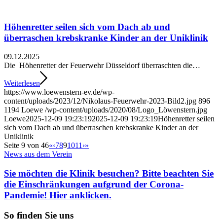
Höhenretter seilen sich vom Dach ab und
überraschen krebskranke Kinder an der Uniklinik
09.12.2025
Die Höhenretter der Feuerwehr Düsseldorf überraschten die…
Weiterlesen
https://www.loewenstern-ev.de/wp-
content/uploads/2023/12/Nikolaus-Feuerwehr-2023-Bild2.jpg
896
1194
Loewe
/wp-content/uploads/2020/08/Logo_Löwenstern.jpg
Loewe
2025-12-09 19:23:19
2025-12-09 19:23:19
Höhenretter seilen
sich vom Dach ab und überraschen krebskranke Kinder an der
Uniklinik
Seite 9 von 46
«
‹
7
8
9
10
11
›
»
News aus dem Verein
Sie möchten die Klinik besuchen? Bitte beachten Sie
die Einschränkungen aufgrund der Corona-
Pandemie! Hier anklicken.
So finden Sie uns