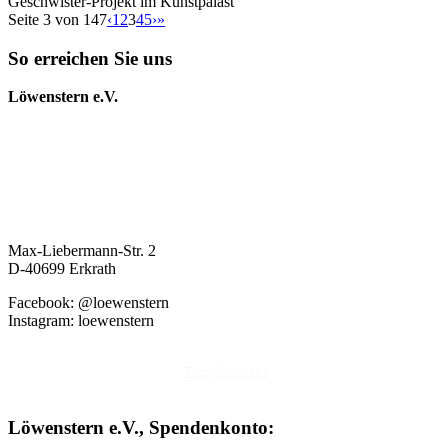
Geschwister-Projekt im Kunstpalast
Seite 3 von 147
‹
1
2
3
4
5
›
»
So erreichen Sie uns
Löwenstern e.V.
Max-Liebermann-Str. 2
D-40699 Erkrath
Facebook: @loewenstern
Instagram: loewenstern
Zum Kontakt
Löwenstern e.V., Spendenkonto: