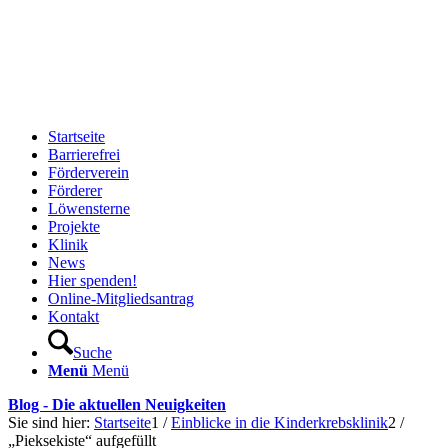
Startseite
Barrierefrei
Förderverein
Förderer
Löwensterne
Projekte
Klinik
News
Hier spenden!
Online-Mitgliedsantrag
Kontakt
Suche
Menü
Menü
Blog - Die aktuellen Neuigkeiten
Sie sind hier:
Startseite
1
/
Einblicke in die Kinderkrebsklinik
2
/
„Pieksekiste“ aufgefüllt