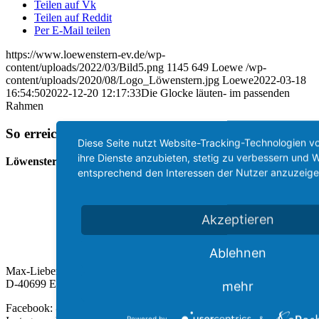
Teilen auf Vk
Teilen auf Reddit
Per E-Mail teilen
https://www.loewenstern-ev.de/wp-
content/uploads/2022/03/Bild5.png
1145
649
Loewe
/wp-
content/uploads/2020/08/Logo_Löwenstern.jpg
Loewe
2022-03-18
16:54:50
2022-12-20 12:17:33
Die Glocke läuten- im passenden
Rahmen
So erreichen Sie uns
Diese Seite nutzt Website-Tracking-Technologien vo
ihre Dienste anzubieten, stetig zu verbessern und
Löwenstern e.V.
entsprechend den Interessen der Nutzer anzuzeige
Akzeptieren
Ablehnen
Max-Liebermann-Str. 2
D-40699 Erkrath
mehr
Facebook: @loewenstern
Powered by
&