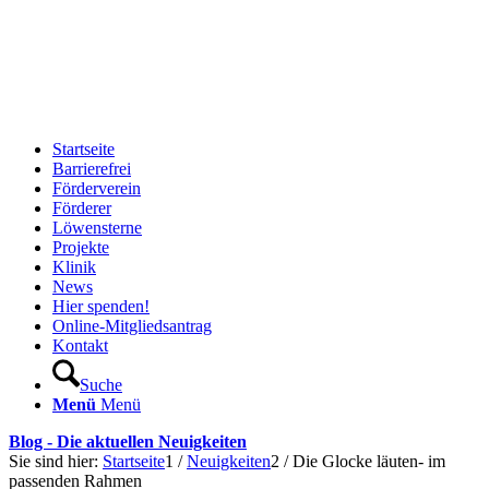
Startseite
Barrierefrei
Förderverein
Förderer
Löwensterne
Projekte
Klinik
News
Hier spenden!
Online-Mitgliedsantrag
Kontakt
Suche
Menü
Menü
Blog - Die aktuellen Neuigkeiten
Sie sind hier:
Startseite
1
/
Neuigkeiten
2
/
Die Glocke läuten- im
passenden Rahmen