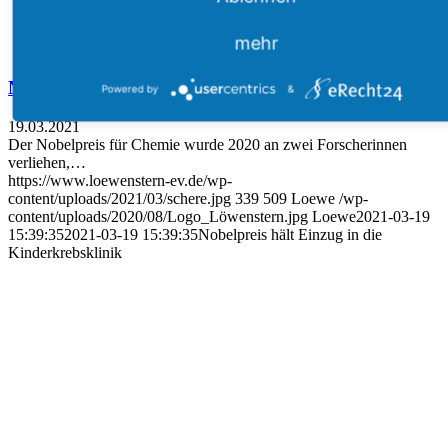
mehr
Nobelpreis hält Einzug in die Kinderkrebsklinik
Powered by
&
19.03.2021
Der Nobelpreis für Chemie wurde 2020 an zwei Forscherinnen
verliehen,…
https://www.loewenstern-ev.de/wp-
content/uploads/2021/03/schere.jpg
339
509
Loewe
/wp-
content/uploads/2020/08/Logo_Löwenstern.jpg
Loewe
2021-03-19
15:39:35
2021-03-19 15:39:35
Nobelpreis hält Einzug in die
Kinderkrebsklinik