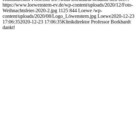
https://www.loewenstern-ev.de/wp-content/uploads/2020/12/Foto-
Weihnachtsfeier-2020-2.jpg
1125
844
Loewe
/wp-
content/uploads/2020/08/Logo_Löwenstern.jpg
Loewe
2020-12-23
17:06:35
2020-12-23 17:06:35
Klinikdirektor Professor Borkhardt
dankt!