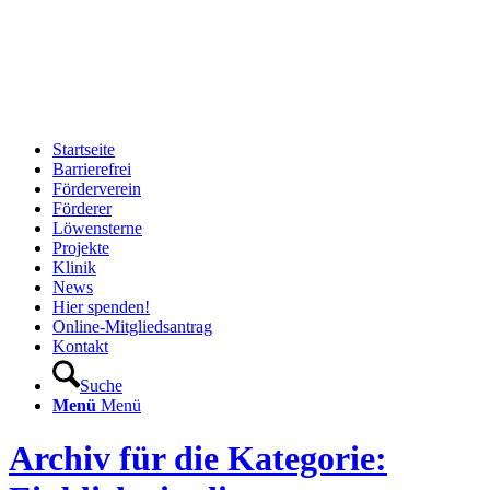
Startseite
Barrierefrei
Förderverein
Förderer
Löwensterne
Projekte
Klinik
News
Hier spenden!
Online-Mitgliedsantrag
Kontakt
Suche
Menü
Menü
Archiv für die Kategorie: