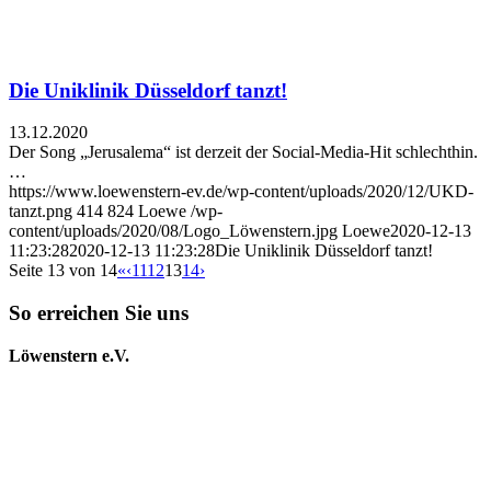
Die Uniklinik Düsseldorf tanzt!
13.12.2020
Der Song „Jerusalema“ ist derzeit der Social-Media-Hit schlechthin.
…
https://www.loewenstern-ev.de/wp-content/uploads/2020/12/UKD-
tanzt.png
414
824
Loewe
/wp-
content/uploads/2020/08/Logo_Löwenstern.jpg
Loewe
2020-12-13
11:23:28
2020-12-13 11:23:28
Die Uniklinik Düsseldorf tanzt!
Seite 13 von 14
«
‹
11
12
13
14
›
So erreichen Sie uns
Löwenstern e.V.