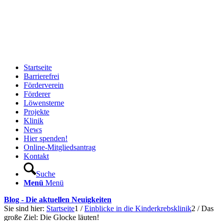
Startseite
Barrierefrei
Förderverein
Förderer
Löwensterne
Projekte
Klinik
News
Hier spenden!
Online-Mitgliedsantrag
Kontakt
Suche
Menü
Menü
Blog - Die aktuellen Neuigkeiten
Sie sind hier:
Startseite
1
/
Einblicke in die Kinderkrebsklinik
2
/
Das
große Ziel: Die Glocke läuten!