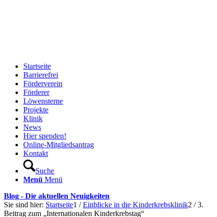
Startseite
Barrierefrei
Förderverein
Förderer
Löwensterne
Projekte
Klinik
News
Hier spenden!
Online-Mitgliedsantrag
Kontakt
Suche
Menü
Menü
Blog - Die aktuellen Neuigkeiten
Sie sind hier:
Startseite
1
/
Einblicke in die Kinderkrebsklinik
2
/
3.
Beitrag zum „Internationalen Kinderkrebstag“