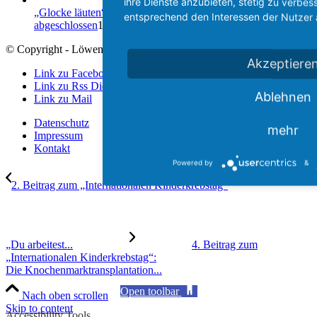
ihre Dienste anzubieten, stetig zu verbe
„Glocke läuten“ auf der KMT Station – Wandbemalung
entsprechend den Interessen der Nutzer
abgeschlossen
10.07.2026 - 16:10
© Copyright - Löwenstern e.V.
Akzeptiere
Link zu Facebook
Link zu Rss Diese Seite
Ablehnen
Link zu Mail
Datenschutz
mehr
Impressum
Kontakt
Powered by
&
2. Beitrag zum „Internationalen Kinderkrebstag“
„Du arbeitest...
4. Beitrag zum
„Internationalen Kinderkrebstag“:
Die Knochenmarktransplantation...
Open toolbar
Nach oben scrollen
Skip to content
Accessibility Tools