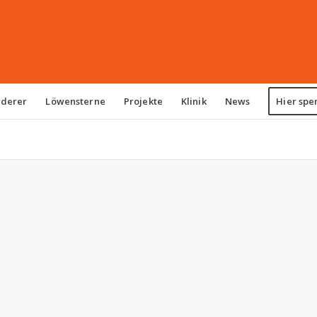
rderer
Löwensterne
Projekte
Klinik
News
Hier spe