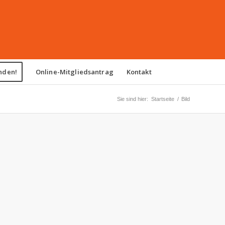
nden!
Online-Mitgliedsantrag
Kontakt
Sie sind hier:
Startseite
/
Bild