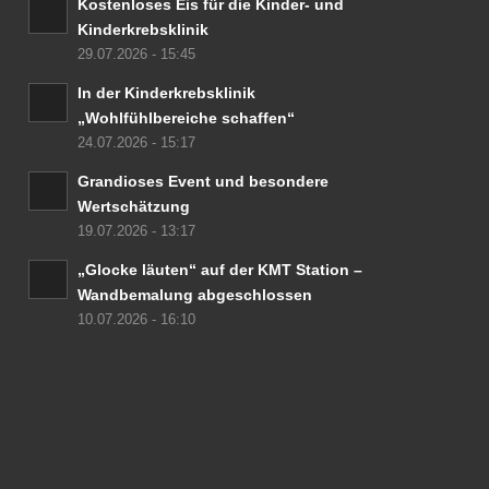
Kostenloses Eis für die Kinder- und
Kinderkrebsklinik
29.07.2026 - 15:45
In der Kinderkrebsklinik
„Wohlfühlbereiche schaffen“
24.07.2026 - 15:17
Grandioses Event und besondere
Wertschätzung
19.07.2026 - 13:17
„Glocke läuten“ auf der KMT Station –
Wandbemalung abgeschlossen
10.07.2026 - 16:10