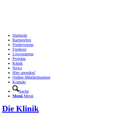
Startseite
Barrierefrei
Förderverein
Förderer
Löwensterne
Projekte
Klinik
News
Hier spenden!
Online-Mitgliedsantrag
Kontakt
Suche
Menü
Menü
Die Klinik