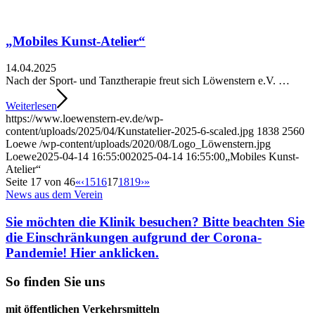
„Mobiles Kunst-Atelier“
14.04.2025
Nach der Sport- und Tanztherapie freut sich Löwenstern e.V. …
Weiterlesen
https://www.loewenstern-ev.de/wp-
content/uploads/2025/04/Kunstatelier-2025-6-scaled.jpg
1838
2560
Loewe
/wp-content/uploads/2020/08/Logo_Löwenstern.jpg
Loewe
2025-04-14 16:55:00
2025-04-14 16:55:00
„Mobiles Kunst-
Atelier“
Seite 17 von 46
«
‹
15
16
17
18
19
›
»
News aus dem Verein
Sie möchten die Klinik besuchen? Bitte beachten Sie
die Einschränkungen aufgrund der Corona-
Pandemie! Hier anklicken.
So finden Sie uns
mit öffentlichen Verkehrsmitteln