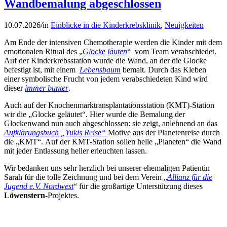
Wandbemalung abgeschlossen
10.07.2026
/
in
Einblicke in die Kinderkrebsklinik
,
Neuigkeiten
Am Ende der intensiven Chemotherapie werden die Kinder mit dem
emotionalen Ritual des „
Glocke läuten
“ vom Team verabschiedet.
Auf der Kinderkrebsstation wurde die Wand, an der die Glocke
befestigt ist, mit einem
Lebensbaum
bemalt. Durch das Kleben
einer symbolische Frucht von jedem verabschiedeten Kind wird
dieser
immer bunter
.
Auch auf der Knochenmarktransplantationsstation (KMT)-Station
wir die „Glocke geläutet“. Hier wurde die Bemalung der
Glockenwand nun auch abgeschlossen: sie zeigt, anlehnend an das
Aufklärungsbuch „Yukis Reise“
Motive aus der Planetenreise durch
die „KMT“. Auf der KMT-Station sollen helle „Planeten“ die Wand
mit jeder Entlassung heller erleuchten lassen.
Wir bedanken uns sehr herzlich bei unserer ehemaligen Patientin
Sarah für die tolle Zeichnung und bei dem Verein „
Allianz für die
Jugend e.V. Nordwest
“ für die großartige Unterstützung dieses
Löwenstern
-Projektes.