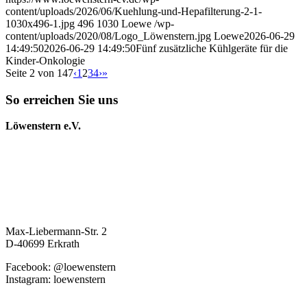
content/uploads/2026/06/Kuehlung-und-Hepafilterung-2-1-
1030x496-1.jpg
496
1030
Loewe
/wp-
content/uploads/2020/08/Logo_Löwenstern.jpg
Loewe
2026-06-29
14:49:50
2026-06-29 14:49:50
Fünf zusätzliche Kühlgeräte für die
Kinder-Onkologie
Seite 2 von 147
‹
1
2
3
4
›
»
So erreichen Sie uns
Löwenstern e.V.
Max-Liebermann-Str. 2
D-40699 Erkrath
Facebook: @loewenstern
Instagram: loewenstern