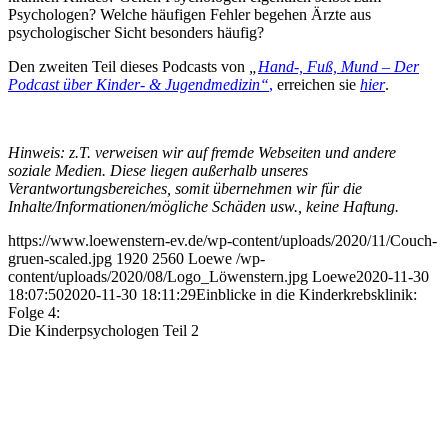
Psychologen? Welche häufigen Fehler begehen Ärzte aus
psychologischer Sicht besonders häufig?
Den zweiten Teil dieses Podcasts von
„
Hand-, Fuß, Mund – Der
Podcast über Kinder- & Jugendmedizin“
,
erreichen sie
hier
.
Hinweis: z.T. verweisen wir auf fremde Webseiten und andere
soziale Medien. Diese liegen außerhalb unseres
Verantwortungsbereiches, somit übernehmen wir für die
Inhalte/Informationen/mögliche Schäden usw., keine Haftung.
https://www.loewenstern-ev.de/wp-content/uploads/2020/11/Couch-
gruen-scaled.jpg
1920
2560
Loewe
/wp-
content/uploads/2020/08/Logo_Löwenstern.jpg
Loewe
2020-11-30
18:07:50
2020-11-30 18:11:29
Einblicke in die Kinderkrebsklinik:
Folge 4:
Die Kinderpsychologen Teil 2