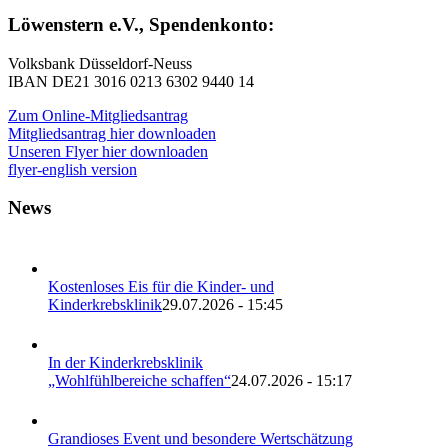
Löwenstern e.V., Spendenkonto:
Volksbank Düsseldorf-Neuss
IBAN DE21 3016 0213 6302 9440 14
Zum Online-Mitgliedsantrag
Mitgliedsantrag hier downloaden
Unseren Flyer hier downloaden
flyer-english version
News
Kostenloses Eis für die Kinder- und
Kinderkrebsklinik
29.07.2026 - 15:45
In der Kinderkrebsklinik
„Wohlfühlbereiche schaffen“
24.07.2026 - 15:17
Grandioses Event und besondere Wertschätzung