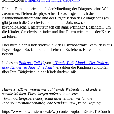
30.11.2020
/
in
Einblicke in die Kinderkrebsklinik
Für die Familien bricht nach der Mitteilung der Diagnose eine Welt
zusammen. Neben der physischen Belastungen durch die
Krankenhausaufenthalte und der Organisation des Alltaglebens (es
gibt ja noch die Geschwisterkinder, den Job, usw), sind
psychologische Unterstützungen ein ganz wichtiger Bestandteil, um
die Kinder, Geschwisterkinder und ihre Eltern wieder aus der Krise
zu führen.
Hier hilft in der Kinderkrebsklinik das Psychosoziale Team, dass aus
Psychologen, Sozialarbeitern, Lehrern, Erziehern, Ehrenamtlern
besteht.
In diesem
Podcast (Teil 1)
von
„
Hand-, Fuß, Mund – Der Podcast
über Kinder- & Jugendmedizin“
,
erzählen die Kinderpsychologen
über Ihre Tätigkeiten in der Kinderkrebsklinik.
Hinweis: z.T. verweisen wir auf fremde Webseiten und andere
soziale Medien. Diese liegen außerhalb unseres
Verantwortungsbereiches, somit übernehmen wir für die
Inhalte/Informationen/mögliche Schäden usw., keine Haftung.
https://www.loewenstern-ev.de/wp-content/uploads/2020/11/Couch-