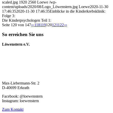
scaled.jpg
1920
2560
Loewe
/wp-
content/uploads/2020/08/Logo_Löwenstern.jpg
Loewe
2020-11-30
17:46:35
2020-11-30 17:46:35
Einblicke in die Kinderkrebsklinik:
Folge 3:
Die Kinderpsychologen Teil 1:
Seite 120 von 147
«
‹
118
119
120
121
122
›
»
So erreichen Sie uns
Löwenstern e.V.
Max-Liebermann-Str. 2
D-40699 Erkrath
Facebook: @loewenstern
Instagram: loewenstern
Zum Kontakt