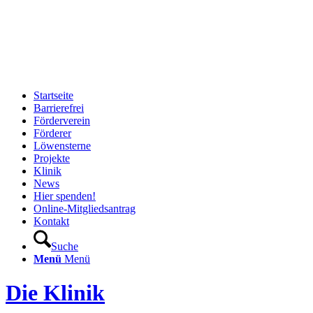
Startseite
Barrierefrei
Förderverein
Förderer
Löwensterne
Projekte
Klinik
News
Hier spenden!
Online-Mitgliedsantrag
Kontakt
Suche
Menü
Menü
Die Klinik