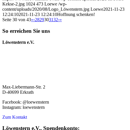
Kekse-2.jpg
1024
473
Loewe
/wp-
content/uploads/2020/08/Logo_Löwenstern.jpg
Loewe
2021-11-23
12:24:10
2021-11-23 12:24:10
Hoffnung schenken!
Seite 30 von 43
«
‹
28
29
30
31
32
›
»
So erreichen Sie uns
Löwenstern e.V.
Max-Liebermann-Str. 2
D-40699 Erkrath
Facebook: @loewenstern
Instagram: loewenstern
Zum Kontakt
Löwenstern e.V., Spendenkonto: