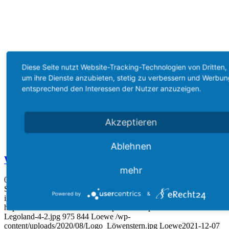
Diese Seite nutzt Website-Tracking-Technologien von Dritten,
um ihre Dienste anzubieten, stetig zu verbessern und Werbun
entsprechend den Interessen der Nutzer anzuzeigen.
Akzeptieren
Ablehnen
Wünsch Dir Tag – Erste Wünsche erfüllt
mehr
07.12.2021
Seit dem Sommer 2021 erhalten die Patienten am Ende der
Powered by
&
intensiven…
https://www.loewenstern-ev.de/wp-content/uploads/2021/12/Foto-
Legoland-4-2.jpg
975
844
Loewe
/wp-
content/uploads/2020/08/Logo_Löwenstern.jpg
Loewe
2021-12-07