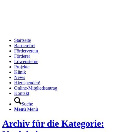
Startseite
Barrierefrei
Förderverein
Förderer
Löwensterne
Projekte
Klinik
News
Hier spenden!
Online-Mitgliedsantrag
Kontakt
Suche
Menü
Menü
Archiv für die Kategorie: