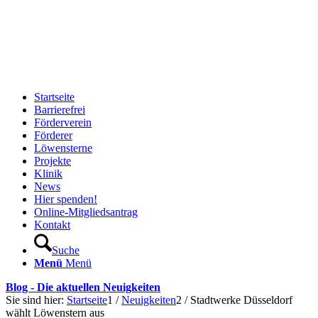
Startseite
Barrierefrei
Förderverein
Förderer
Löwensterne
Projekte
Klinik
News
Hier spenden!
Online-Mitgliedsantrag
Kontakt
Suche
Menü
Menü
Blog - Die aktuellen Neuigkeiten
Sie sind hier:
Startseite
1
/
Neuigkeiten
2
/
Stadtwerke Düsseldorf
wählt Löwenstern aus