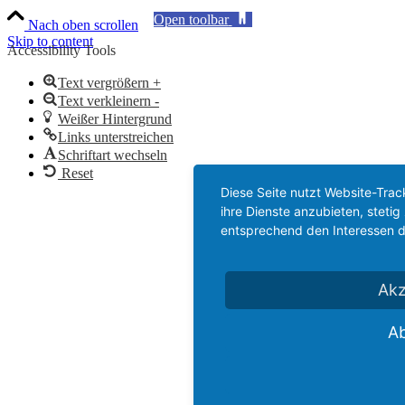
Open toolbar
Nach oben scrollen
Skip to content
Accessibility Tools
Text vergrößern +
Text verkleinern -
Weißer Hintergrund
Links unterstreichen
Schriftart wechseln
Reset
Diese Seite nutzt Website-Trac
ihre Dienste anzubieten, stet
entsprechend den Interessen d
Akz
A