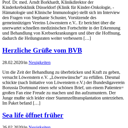
Prof. Dr. med. Arndt Borkhardt, Klinikdirektor der
Kinderkrebsklinik Düsseldorf (Klinik für Kinder-Onkologie, -
Hämatologie und Klinische Immunologie) stellt sich im Interview
den Fragen von Stephanie Schuster, Vorsitzende des
gemeinnützigen Vereins Löwenstern e.V.. Er berichtet über die
unerwartet schnellen medizinischen Fortschritte in der Erkennung
und Behandlung von Krebserkrankungen und über die Hoffnung,
dadurch die Heilungsraten weiter verbessern […]
Herzliche Grüße vom BVB
28.02.2020
/
in
Neuigkeiten
Um die Zeit der Behandlung zu überbrücken und Kraft zu geben,
versucht Löwenstern e.V. „Löwenwünsche“ zu erfüllen. Diesmal
schickte (nach Initiative von Löwenstern e.V.) der Bundesligaverein
Borussia Dortmund einen sehr schönen Brief, um einem Patienten=
großen Fan eine Freude zu machen und ihn aufzumuntern. Der
Junge mußte sich leider einer Stammzelltransplantation unterziehen.
Im Paket befand […]
Sea life öffnet früher
26.02.2020
/
in
Neuigkeiten