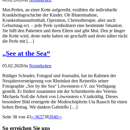
Mut-Perlen, an einer Kette aufgereiht, erzählen die individuelle
Krankheitsgeschichte der Kinder. Ob Blutentnahme,
Krankenhausaufenthalt, Operation, Chemotherapie, aber auch
Geburtstag ect. – jede Perle symbolisiert eine bestimmte Situation.
Sie hilft den Patienten und ihren Eltern und gibt Mut. Den je länger
die Kette wird, desto mehr haben sie geschafft und desto näher rückt
die Perle mit […]
„See at the Sea“
05.02.2020
/
in
Neuigkeiten
Rüdiger Schrader, Fotograf und Journalist, hat im Rahmen der
Neujahrsversteigerung von Rheinlust den Reinerlös seiner
Fotographie „See by the Sea“ Löwenstern e.V. zur Verfügung
gestellt. Er fördert zusammen mit der Schirmherrin des Vereins
Michaela Noll die Arbeit von Löwenstern e.V.tatkräftig. Dieses
besondere Bild ersteigerte die Modeschöpferin Uta Raasch für einen
hohen Betrag. Wir danken Gabriello […]
Seite 38 von 43
«
‹
36
37
38
39
40
›
»
So erreichen Sie uns