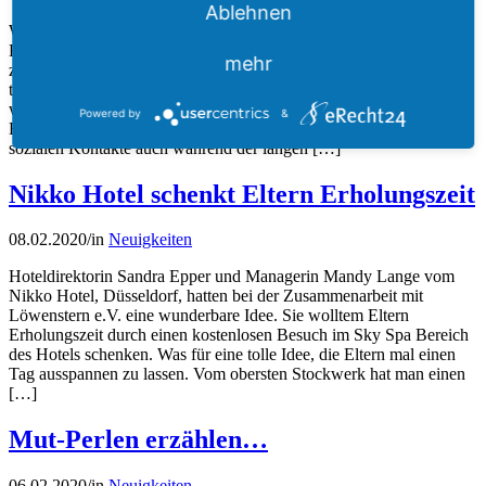
Ablehnen
Wie vor zwei Monaten angekündigt, hat Löwenstern e.V. die
Kosten für die Telefonanlagen für stationäre Patienten und die sehr
mehr
zeitnahe Einrichtung des WLANs für die Knochenmark-
transplantationsstation (KMT-Station) übernommen. Nun können
wir verkünden: Die KMT-Station ist online! Dies ist eine große
Powered by
&
Erleichterung für die erkrankten Kinder und Familien, um ihre
sozialen Kontakte auch während der langen […]
Nikko Hotel schenkt Eltern Erholungszeit
08.02.2020
/
in
Neuigkeiten
Hoteldirektorin Sandra Epper und Managerin Mandy Lange vom
Nikko Hotel, Düsseldorf, hatten bei der Zusammenarbeit mit
Löwenstern e.V. eine wunderbare Idee. Sie wolltem Eltern
Erholungszeit durch einen kostenlosen Besuch im Sky Spa Bereich
des Hotels schenken. Was für eine tolle Idee, die Eltern mal einen
Tag ausspannen zu lassen. Vom obersten Stockwerk hat man einen
[…]
Mut-Perlen erzählen…
06.02.2020
/
in
Neuigkeiten