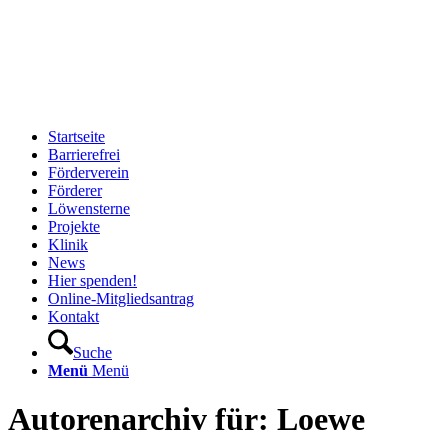
Startseite
Barrierefrei
Förderverein
Förderer
Löwensterne
Projekte
Klinik
News
Hier spenden!
Online-Mitgliedsantrag
Kontakt
Suche
Menü
Menü
Autorenarchiv für: Loewe