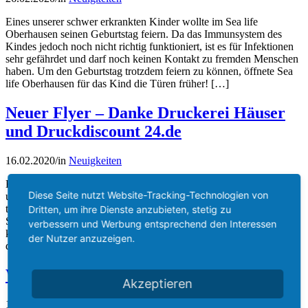
Eines unserer schwer erkrankten Kinder wollte im Sea life
Oberhausen seinen Geburtstag feiern. Da das Immunsystem des
Kindes jedoch noch nicht richtig funktioniert, ist es für Infektionen
sehr gefährdet und darf noch keinen Kontakt zu fremden Menschen
haben. Um den Geburtstag trotzdem feiern zu können, öffnete Sea
life Oberhausen für das Kind die Türen früher! […]
Neuer Flyer – Danke Druckerei Häuser
und Druckdiscount 24.de
16.02.2020
/
in
Neuigkeiten
Krebskranken Kindern und deren Familien kann auf
Diese Seite nutzt Website-Tracking-Technologien von
unterschiedlichste Art und Weise geholfen werden. Zum Beispiel
taten dies die Druckerei Häuser in Köln und Druckdiscount24.de.
Dritten, um ihre Dienste anzubieten, stetig zu
Sie unterstützen die Arbeit von Löwenstern e.V. durch den
verbessern und Werbung entsprechend den Interessen
kostenlosen Druck unseres neuen Flyers und der Visitenkarten. Wir
der Nutzer anzuzeigen.
danken sehr herzlich dafür.
WLAN verfügbar
Akzeptieren
12.02.2020
/
in
Neuigkeiten