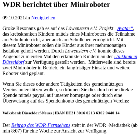
WDR berichtet über Miniroboter
09.10.2021
/
in
Neuigkeiten
Große Resonanz gab es auf das
Löwenstern e.V.-Projekt
„Avatar“
,
das krebskranken Kindern mittels eines Miniroboters die Teilnahme
am Schulunterricht, aber auch am Schulleben ermöglicht. Mit
diesem Miniroboter sollen die Kinder aus ihrer mehrmonatigen
Isolation geholt werden. Durch
Löwenstern e.V.
konnte dieses
Angebot zum ersten Mal den erkrankten Kindern an der
Uniklinik in
Düsseldorf
zur Verfügung gestellt werden
.
Mittlerweile sind bereits
zwei Miniroboter in Betrieb, ein langfristiger Einsatz und weitere
Roboter sind geplant.
Wenn Sie dieses oder andere Tätigkeiten des gemeinnützigen
Vereins unterstützen wollen, so können Sie dies durch eine direkte
Spende mittels paypal auf unserer homepage oder durch eine
Überweisung auf das Spendenkonto des gemeinützigen Vereins:
Volksbank Düsseldorf-Neuss | IBAN DE21 3016 0213 6302 9440 14
Der
Beitrag des WDR-Fernsehens
steht in der WDR -Mediathek (ab
min 8:07) für eine Woche zur Ansicht zur Verfügung.