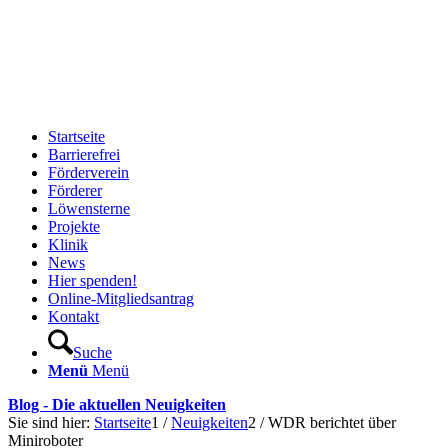
Startseite
Barrierefrei
Förderverein
Förderer
Löwensterne
Projekte
Klinik
News
Hier spenden!
Online-Mitgliedsantrag
Kontakt
Suche
Menü
Menü
Blog - Die aktuellen Neuigkeiten
Sie sind hier:
Startseite
1
/
Neuigkeiten
2
/
WDR berichtet über
Miniroboter