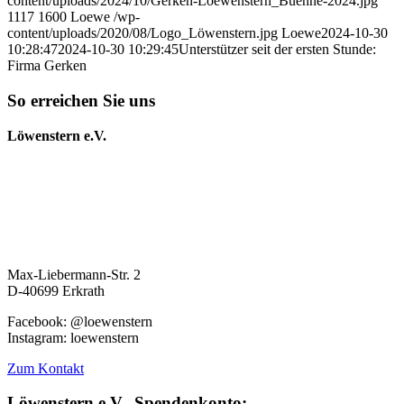
content/uploads/2024/10/Gerken-Loewenstern_Buehne-2024.jpg
1117
1600
Loewe
/wp-
content/uploads/2020/08/Logo_Löwenstern.jpg
Loewe
2024-10-30
10:28:47
2024-10-30 10:29:45
Unterstützer seit der ersten Stunde:
Firma Gerken
So erreichen Sie uns
Löwenstern e.V.
Max-Liebermann-Str. 2
D-40699 Erkrath
Facebook: @loewenstern
Instagram: loewenstern
Zum Kontakt
Löwenstern e.V., Spendenkonto: