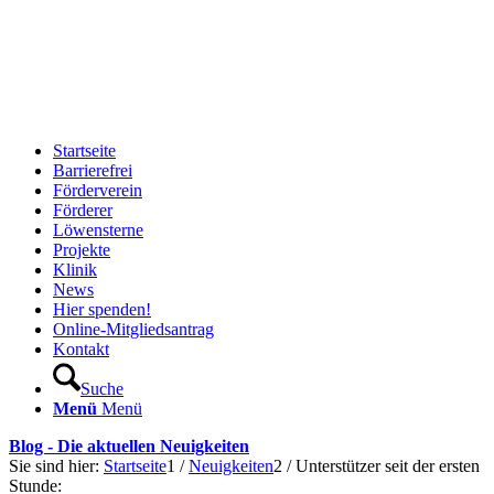
Startseite
Barrierefrei
Förderverein
Förderer
Löwensterne
Projekte
Klinik
News
Hier spenden!
Online-Mitgliedsantrag
Kontakt
Suche
Menü
Menü
Blog - Die aktuellen Neuigkeiten
Sie sind hier:
Startseite
1
/
Neuigkeiten
2
/
Unterstützer seit der ersten
Stunde: