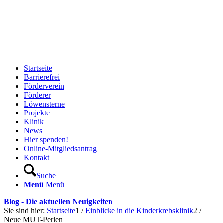
Startseite
Barrierefrei
Förderverein
Förderer
Löwensterne
Projekte
Klinik
News
Hier spenden!
Online-Mitgliedsantrag
Kontakt
Suche
Menü
Menü
Blog - Die aktuellen Neuigkeiten
Sie sind hier:
Startseite
1
/
Einblicke in die Kinderkrebsklinik
2
/
Neue MUT-Perlen