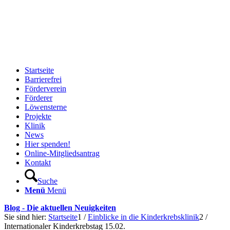
Startseite
Barrierefrei
Förderverein
Förderer
Löwensterne
Projekte
Klinik
News
Hier spenden!
Online-Mitgliedsantrag
Kontakt
Suche
Menü
Menü
Blog - Die aktuellen Neuigkeiten
Sie sind hier:
Startseite
1
/
Einblicke in die Kinderkrebsklinik
2
/
Internationaler Kinderkrebstag 15.02.