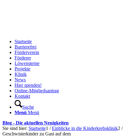
Startseite
Barrierefrei
Förderverein
Förderer
Löwensterne
Projekte
Klinik
News
Hier spenden!
Online-Mitgliedsantrag
Kontakt
Suche
Menü
Menü
Blog - Die aktuellen Neuigkeiten
Sie sind hier:
Startseite
1
/
Einblicke in die Kinderkrebsklinik
2
/
Geschwisterkinder zu Gast auf dem