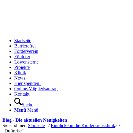
Startseite
Barrierefrei
Förderverein
Förderer
Löwensterne
Projekte
Klinik
News
Hier spenden!
Online-Mitgliedsantrag
Kontakt
Suche
Menü
Menü
Blog - Die aktuellen Neuigkeiten
Sie sind hier:
Startseite
1
/
Einblicke in die Kinderkrebsklinik
2
/
„Duftreise“