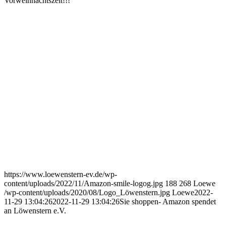
Vorweihnachtszeit!!!
https://www.loewenstern-ev.de/wp-
content/uploads/2022/11/Amazon-smile-logog.jpg
188
268
Loewe
/wp-content/uploads/2020/08/Logo_Löwenstern.jpg
Loewe
2022-
11-29 13:04:26
2022-11-29 13:04:26
Sie shoppen- Amazon spendet
an Löwenstern e.V.