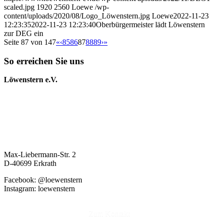
scaled.jpg
1920
2560
Loewe
/wp-
content/uploads/2020/08/Logo_Löwenstern.jpg
Loewe
2022-11-23
12:23:35
2022-11-23 12:23:40
Oberbürgermeister lädt Löwenstern
zur DEG ein
Seite 87 von 147
«
‹
85
86
87
88
89
›
»
So erreichen Sie uns
Löwenstern e.V.
Max-Liebermann-Str. 2
D-40699 Erkrath
Facebook: @loewenstern
Instagram: loewenstern
Zum Kontakt