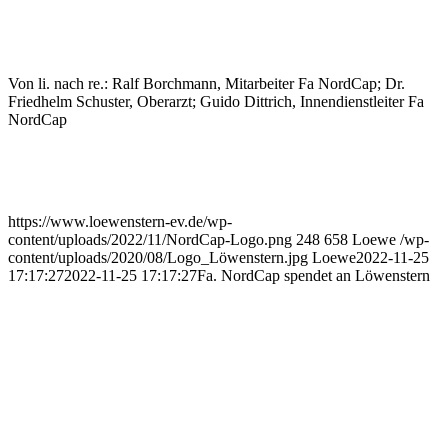
Von li. nach re.: Ralf Borchmann, Mitarbeiter Fa NordCap; Dr.
Friedhelm Schuster, Oberarzt; Guido Dittrich, Innendienstleiter Fa
NordCap
https://www.loewenstern-ev.de/wp-
content/uploads/2022/11/NordCap-Logo.png
248
658
Loewe
/wp-
content/uploads/2020/08/Logo_Löwenstern.jpg
Loewe
2022-11-25
17:17:27
2022-11-25 17:17:27
Fa. NordCap spendet an Löwenstern