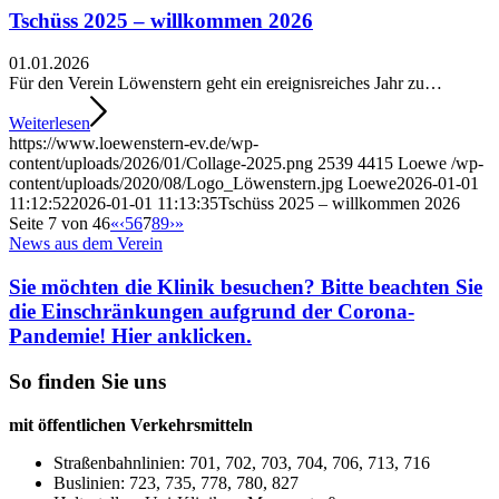
Tschüss 2025 – willkommen 2026
01.01.2026
Für den Verein Löwenstern geht ein ereignisreiches Jahr zu…
Weiterlesen
https://www.loewenstern-ev.de/wp-
content/uploads/2026/01/Collage-2025.png
2539
4415
Loewe
/wp-
content/uploads/2020/08/Logo_Löwenstern.jpg
Loewe
2026-01-01
11:12:52
2026-01-01 11:13:35
Tschüss 2025 – willkommen 2026
Seite 7 von 46
«
‹
5
6
7
8
9
›
»
News aus dem Verein
Sie möchten die Klinik besuchen? Bitte beachten Sie
die Einschränkungen aufgrund der Corona-
Pandemie! Hier anklicken.
So finden Sie uns
mit öffentlichen Verkehrsmitteln
Straßenbahnlinien: 701, 702, 703, 704, 706, 713, 716
Buslinien: 723, 735, 778, 780, 827