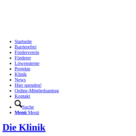
Startseite
Barrierefrei
Förderverein
Förderer
Löwensterne
Projekte
Klinik
News
Hier spenden!
Online-Mitgliedsantrag
Kontakt
Suche
Menü
Menü
Die Klinik