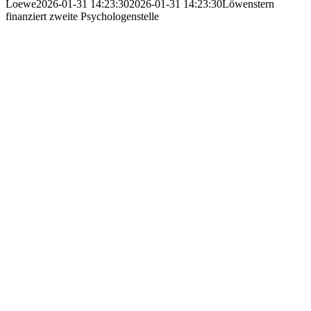
Loewe
2026-01-31 14:23:30
2026-01-31 14:23:30
Löwenstern
finanziert zweite Psychologenstelle