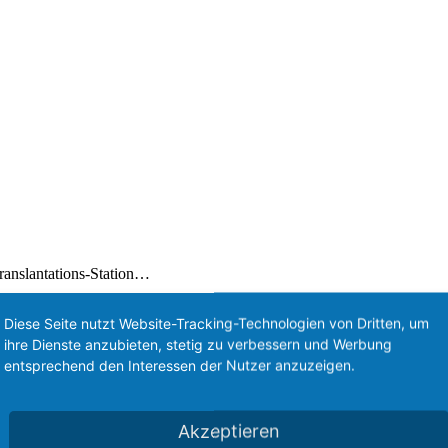
ranslantations-Station…
Diese Seite nutzt Website-Tracking-Technologien von Dritten, um
entskalender-2b.jpg
913
2086
Loewe
/wp-content/uploads/2020/08/Lo
ihre Dienste anzubieten, stetig zu verbessern und Werbung
entsprechend den Interessen der Nutzer anzuzeigen.
Akzeptieren