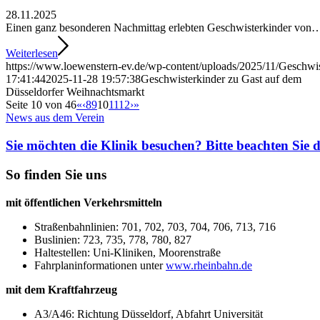
28.11.2025
Einen ganz besonderen Nachmittag erlebten Geschwisterkinder von
Weiterlesen
https://www.loewenstern-ev.de/wp-content/uploads/2025/11/Geschwi
17:41:44
2025-11-28 19:57:38
Geschwisterkinder zu Gast auf dem
Düsseldorfer Weihnachtsmarkt
Seite 10 von 46
«
‹
8
9
10
11
12
›
»
News aus dem Verein
Sie möchten die Klinik besuchen? Bitte beachten Si
So finden Sie uns
mit öffentlichen Verkehrsmitteln
Straßenbahnlinien: 701, 702, 703, 704, 706, 713, 716
Buslinien: 723, 735, 778, 780, 827
Haltestellen: Uni-Kliniken, Moorenstraße
Fahrplaninformationen unter
www.rheinbahn.de
mit dem Kraftfahrzeug
A3/A46: Richtung Düsseldorf, Abfahrt Universität