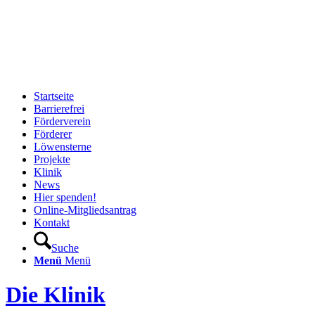
Startseite
Barrierefrei
Förderverein
Förderer
Löwensterne
Projekte
Klinik
News
Hier spenden!
Online-Mitgliedsantrag
Kontakt
Suche
Menü
Menü
Die Klinik