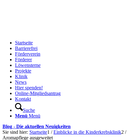
Startseite
Barrierefrei
Förderverein
Förderer
Löwensterne
Projekte
Klinik
News
Hier spenden!
Online-Mitgliedsantrag
Kontakt
Suche
Menü
Menü
Blog - Die aktuellen Neuigkeiten
Sie sind hier:
Startseite
1
/
Einblicke in die Kinderkrebsklinik
2
/
Aromapflege ausgeweitet