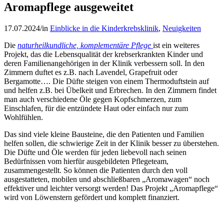
Aromapflege ausgeweitet
17.07.2024
/
in
Einblicke in die Kinderkrebsklinik
,
Neuigkeiten
Die
naturheilkundliche, komplementäre Pflege
ist ein weiteres
Projekt, das die Lebensqualität der krebserkrankten Kinder und
deren Familienangehörigen in der Klinik verbessern soll. In den
Zimmern duftet es z.B. nach Lavendel, Grapefruit oder
Bergamotte…. Die Düfte steigen von einem Thermoduftstein auf
und helfen z.B. bei Übelkeit und Erbrechen. In den Zimmern findet
man auch verschiedene Öle gegen Kopfschmerzen, zum
Einschlafen, für die entzündete Haut oder einfach nur zum
Wohlfühlen.
Das sind viele kleine Bausteine, die den Patienten und Familien
helfen sollen, die schwierige Zeit in der Klinik besser zu überstehen.
Die Düfte und Öle werden für jeden liebevoll nach seinen
Bedürfnissen vom hierfür ausgebildeten Pflegeteam,
zusammengestellt. So können die Patienten durch den voll
ausgestatteten, mobilen und abschließbaren „Aromawagen“ noch
effektiver und leichter versorgt werden! Das Projekt „Aromapflege“
wird von Löwenstern gefördert und komplett finanziert.