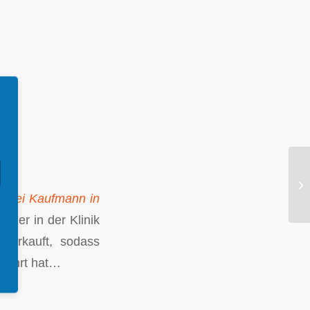
gerei Kaufmann in
nder in der Klinik
sverkauft, sodass
eführt hat…