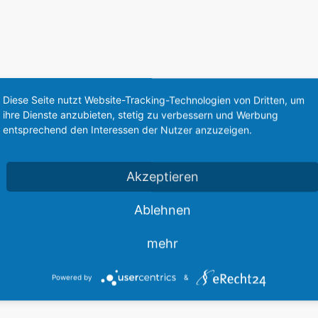
Diese Seite nutzt Website-Tracking-Technologien von Dritten, um
ihre Dienste anzubieten, stetig zu verbessern und Werbung
„Wow – eine PS5!“
entsprechend den Interessen der Nutzer anzuzeigen.
/
06.07.2021
in
Neuigkeiten
Akzeptieren
e hat Löwenstern e.V. von Frau Heike Kaufmann,
Metz
Ablehnen
originalverpackte PS5 als Spende für die krebskranken Ki
mehr
ogie übernommen. Diese Spielkonsole ist überall au
rt auf die Station zu Freudesstürmen bei den Kindern g
Powered by
&