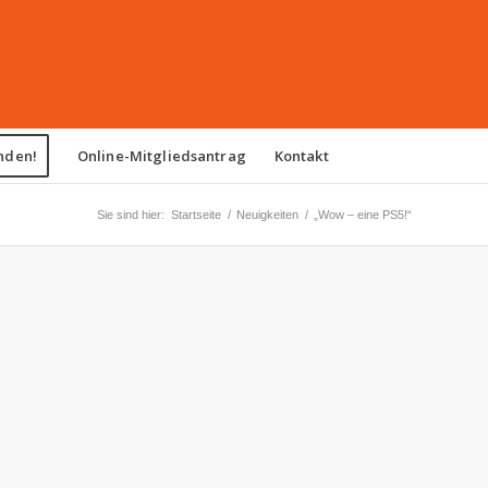
nden!
Online-Mitgliedsantrag
Kontakt
Sie sind hier:
Startseite
/
Neuigkeiten
/
„Wow – eine PS5!“