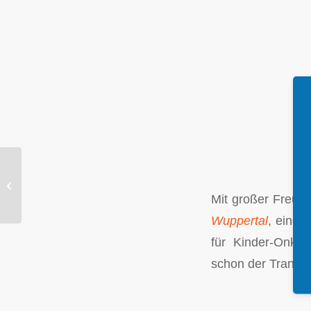
Auswertung von
Tumorzellen in Echtzeit
Mit großer Freud
Wuppertal
, eine 
für Kinder-Onkol
schon der Transpo