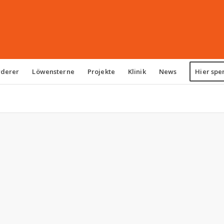
rderer
Löwensterne
Projekte
Klinik
News
Hier spe