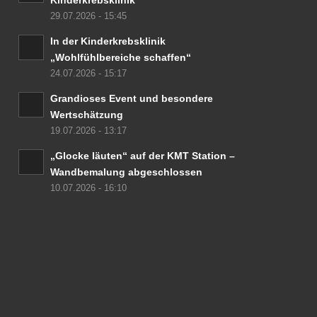
Kinderkrebsklinik
29.07.2026 - 15:45
In der Kinderkrebsklinik
„Wohlfühlbereiche schaffen“
24.07.2026 - 15:17
Grandioses Event und besondere
Wertschätzung
19.07.2026 - 13:17
„Glocke läuten“ auf der KMT Station –
Wandbemalung abgeschlossen
10.07.2026 - 16:10