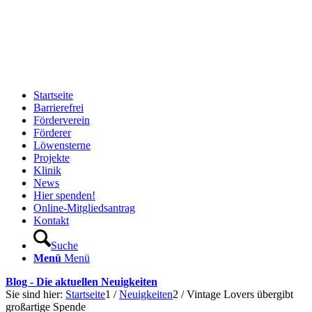
Startseite
Barrierefrei
Förderverein
Förderer
Löwensterne
Projekte
Klinik
News
Hier spenden!
Online-Mitgliedsantrag
Kontakt
Suche
Menü
Menü
Blog - Die aktuellen Neuigkeiten
Sie sind hier:
Startseite
1
/
Neuigkeiten
2
/
Vintage Lovers übergibt
großartige Spende