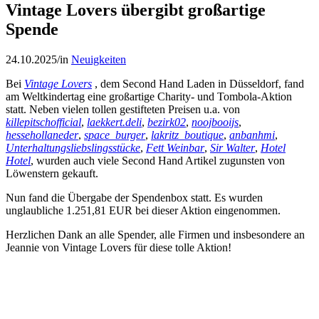
Vintage Lovers übergibt großartige
Spende
24.10.2025
/
in
Neuigkeiten
Bei
Vintage Lovers
, dem Second Hand Laden in Düsseldorf, fand
am Weltkindertag eine großartige Charity- und Tombola-Aktion
statt. Neben vielen tollen gestifteten Preisen u.a. von
killepitschofficial
,
laekkert.deli
,
bezirk02
,
noojbooijs
,
hessehollaneder
,
space_burger
,
lakritz_boutique
,
anbanhmi
,
Unterhaltungsliebslingsstücke
,
Fett Weinbar
,
Sir Walter
,
Hotel
Hotel
, wurden auch viele Second Hand Artikel zugunsten von
Löwenstern gekauft.
Nun fand die Übergabe der Spendenbox statt. Es wurden
unglaubliche 1.251,81 EUR bei dieser Aktion eingenommen.
Herzlichen Dank an alle Spender, alle Firmen und insbesondere an
Jeannie von Vintage Lovers für diese tolle Aktion!