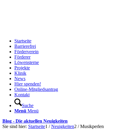
Startseite
Barrierefrei
Förderverein
Förderer
Löwensterne
Projekte
Klinik
News
Hier spenden!
Online-Mitgliedsantrag
Kontakt
Suche
Menü
Menü
Blog - Die aktuellen Neuigkeiten
Sie sind hier:
Startseite
1
/
Neuigkeiten
2
/
Musikperlen