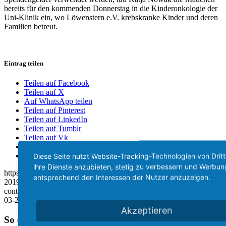
bereits für den kommenden Donnerstag in die Kinderonkologie der
Uni-Klinik ein, wo Löwenstern e.V. krebskranke Kinder und deren
Familien betreut.
Eintrag teilen
Teilen auf Facebook
Teilen auf X
Auf WhatsApp teilen
Teilen auf Pinterest
Teilen auf LinkedIn
Teilen auf Tumblr
Teilen auf Vk
Teilen auf Reddit
Per E-Mail teilen
Diese Seite nutzt Website-Tracking-Technologien von Drit
ihre Dienste anzubieten, stetig zu verbessern und Werbun
https://www.loewenstern-ev.de/wp-content/uploads/2019/03/signal-
entsprechend den Interessen der Nutzer anzuzeigen.
2019-03-26-083334.jpeg
960
1280
AdminLoewe
/wp-
content/uploads/2020/08/Logo_Löwenstern.jpg
AdminLoewe
2019-
03-27 06:56:21
2020-11-24 12:42:19
Musikperlen
Akzeptieren
So erreichen Sie uns