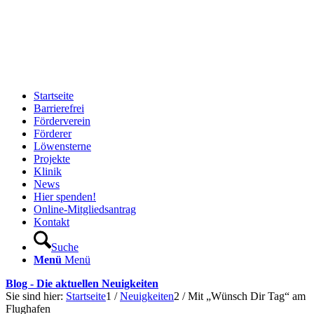
Startseite
Barrierefrei
Förderverein
Förderer
Löwensterne
Projekte
Klinik
News
Hier spenden!
Online-Mitgliedsantrag
Kontakt
Suche
Menü
Menü
Blog - Die aktuellen Neuigkeiten
Sie sind hier:
Startseite
1
/
Neuigkeiten
2
/
Mit „Wünsch Dir Tag“ am
Flughafen