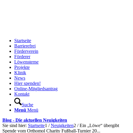
Startseite
Barrierefrei
Förderverein
Förderer
Löwensterne
Projekte
Klinik
News
Hier spenden!
Online-Mitgliedsantrag
Kontakt
Suche
Menü
Menü
Blog - Die aktuellen Neuigkeiten
Sie sind hier:
Startseite
1
/
Neuigkeiten
2
/
Ein „Löwe“ übergibt
Spende vom Orthomol Charity Fußball-Turnier 20...