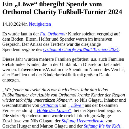
Ein „Löwe“ übergibt Spende vom
Orthomol Charity Fußball-Turnier 2024
14.10.2024
/
in
Neuigkeiten
Es wurde laut in der
Fa. Orthomol
:
Kinder spielten vergnügt auf
dem Boden, Eltern, Helfer und Spender waren im intensiven
Gespräch. Der Anlass des Treffens war die diesjährige
Spendenübergabe des
Orthomol Charity Fußball-Turniers 2024
.
Dieses Jahr wurden mehrere Familien gefördert, u.a. auch Familien
krebskranker Kinder, die in der Uniklinik in Düsseldorf behandelt
werden.
Löwenstern e.V.
nahm die Spende im Namen des Vereins,
aller Familien und der Kinderkrebsklinik mit großem Dank
entgegen.
„Wir freuen uns sehr, dass wir auch dieses Jahr durch das
Fußballturnier der Azubis von Orthomol kranke Kinder der Region
wieder tatkräftig unterstützen können“
, so Nils Glagau, Inhaber und
Geschäftsführer von
Orthomol
und
„Löwe“
aus der bekannten
Fernsehsendung
„Höhle der Löwen“
, bei der Spendenübergabe.
Die stolze Spendensumme wurde erreicht durch großzügige
Zuschüsse von Nils Glagau, der
Stiftung Herzensdienste
von
Gesche Hugger und Marion Glagau und der
Stiftung It´s for Kids.