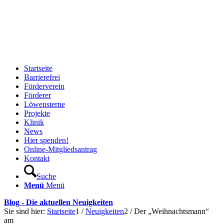
Startseite
Barrierefrei
Förderverein
Förderer
Löwensterne
Projekte
Klinik
News
Hier spenden!
Online-Mitgliedsantrag
Kontakt
Suche
Menü
Menü
Blog - Die aktuellen Neuigkeiten
Sie sind hier:
Startseite
1
/
Neuigkeiten
2
/
Der „Weihnachtsmann“
am