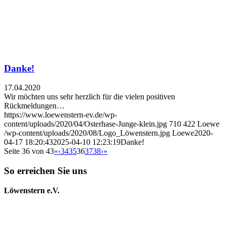
Danke!
17.04.2020
Wir möchten uns sehr herzlich für die vielen positiven
Rückmeldungen…
https://www.loewenstern-ev.de/wp-
content/uploads/2020/04/Osterhase-Junge-klein.jpg
710
422
Loewe
/wp-content/uploads/2020/08/Logo_Löwenstern.jpg
Loewe
2020-
04-17 18:20:43
2025-04-10 12:23:19
Danke!
Seite 36 von 43
«
‹
34
35
36
37
38
›
»
So erreichen Sie uns
Löwenstern e.V.