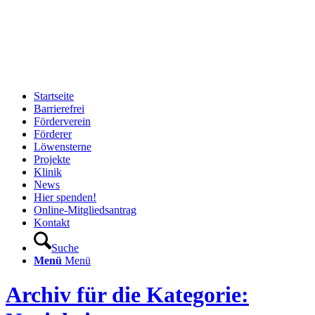
Startseite
Barrierefrei
Förderverein
Förderer
Löwensterne
Projekte
Klinik
News
Hier spenden!
Online-Mitgliedsantrag
Kontakt
Suche
Menü
Menü
Archiv für die Kategorie: