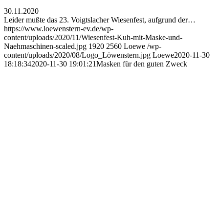
30.11.2020
Leider mußte das 23. Voigtslacher Wiesenfest, aufgrund der…
https://www.loewenstern-ev.de/wp-
content/uploads/2020/11/Wiesenfest-Kuh-mit-Maske-und-
Naehmaschinen-scaled.jpg
1920
2560
Loewe
/wp-
content/uploads/2020/08/Logo_Löwenstern.jpg
Loewe
2020-11-30
18:18:34
2020-11-30 19:01:21
Masken für den guten Zweck