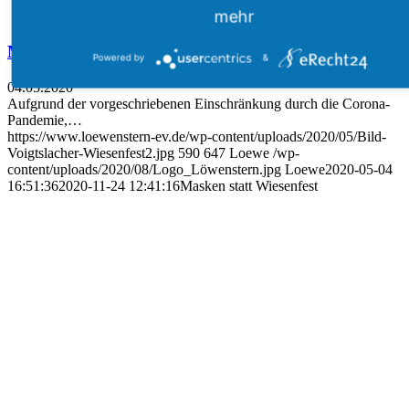
mehr
Masken statt Wiesenfest
Powered by
&
04.05.2020
Aufgrund der vorgeschriebenen Einschränkung durch die Corona-
Pandemie,…
https://www.loewenstern-ev.de/wp-content/uploads/2020/05/Bild-
Voigtslacher-Wiesenfest2.jpg
590
647
Loewe
/wp-
content/uploads/2020/08/Logo_Löwenstern.jpg
Loewe
2020-05-04
16:51:36
2020-11-24 12:41:16
Masken statt Wiesenfest