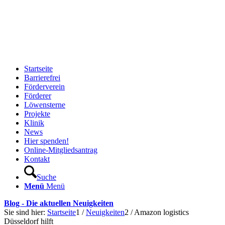
Startseite
Barrierefrei
Förderverein
Förderer
Löwensterne
Projekte
Klinik
News
Hier spenden!
Online-Mitgliedsantrag
Kontakt
Suche
Menü
Menü
Blog - Die aktuellen Neuigkeiten
Sie sind hier:
Startseite
1
/
Neuigkeiten
2
/
Amazon logistics
Düsseldorf hilft