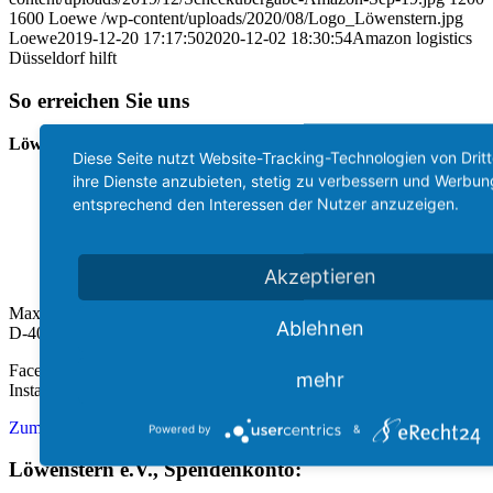
1600
Loewe
/wp-content/uploads/2020/08/Logo_Löwenstern.jpg
Loewe
2019-12-20 17:17:50
2020-12-02 18:30:54
Amazon logistics
Düsseldorf hilft
So erreichen Sie uns
Löwenstern e.V.
Diese Seite nutzt Website-Tracking-Technologien von Drit
ihre Dienste anzubieten, stetig zu verbessern und Werbun
entsprechend den Interessen der Nutzer anzuzeigen.
Akzeptieren
Max-Liebermann-Str. 2
Ablehnen
D-40699 Erkrath
Facebook: @loewenstern
mehr
Instagram: loewenstern
Zum Kontakt
Powered by
&
Löwenstern e.V., Spendenkonto: