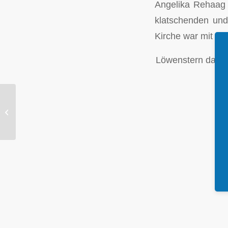
Angelika Rehaag h
klatschenden und
Kirche war mit üb
Löwenstern dankt 
Große Freude über
Spende aus Langenfeld