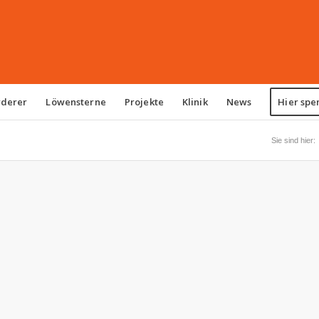
rderer
Löwensterne
Projekte
Klinik
News
Hier spe
Sie sind hier: