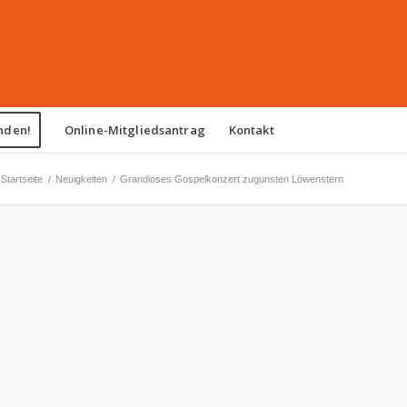
nden!
Online-Mitgliedsantrag
Kontakt
Startseite
/
Neuigkeiten
/
Grandioses Gospelkonzert zugunsten Löwenstern